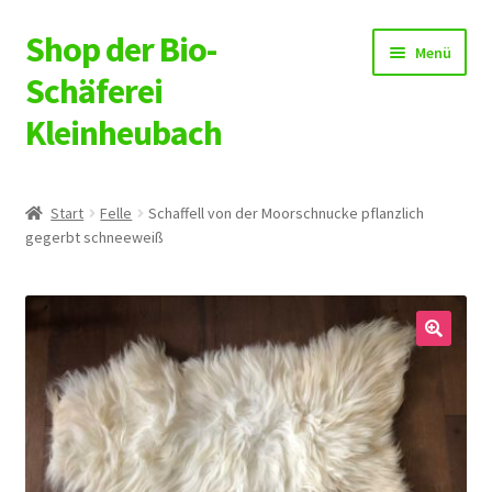
Shop der Bio-
Zur
Zum
Menü
Navigation
Inhalt
Schäferei
springen
springen
Kleinheubach
Shop
Start
Felle
Schaffell von der Moorschnucke pflanzlich
gegerbt schneeweiß
Warenkorb
Kasse
Mein Konto
🔍