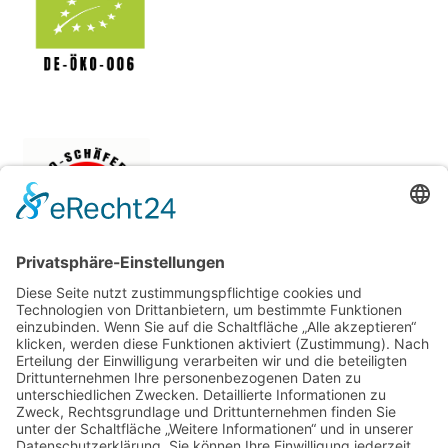
Bio-Schäferei Kleinheubach
Katharina Ziegler
Löwengasse 5
63924 Kleinheubach