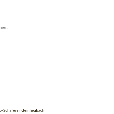
mmen.
o-Schäferei Kleinheubach