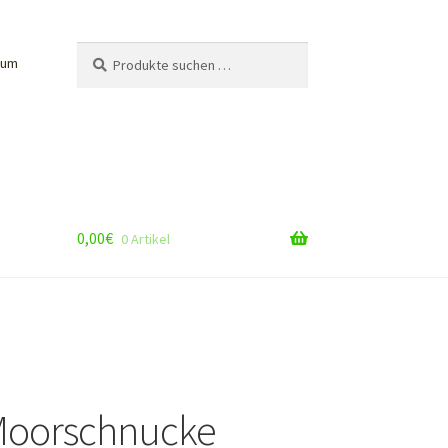
Suche
Suchen
sum
nach:
0,00
€
0 Artikel
 Moorschnucke