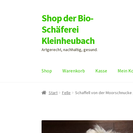
Shop der Bio-
Zur
Zum
Navigation
Inhalt
Schäferei
springen
springen
Kleinheubach
Artgerecht, nachhaltig, gesund.
Shop
Warenkorb
Kasse
Mein K
Start
Felle
Schaffell von der Moorschnucke